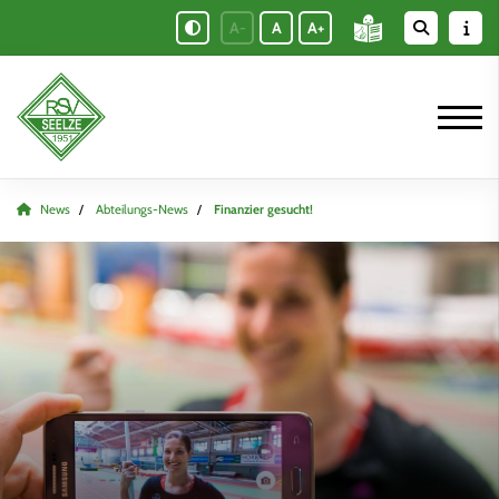
A-
A
A+
News
Abteilungs-News
Finanzier gesucht!