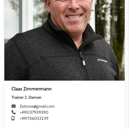
Claas Zimmermann
Trainer 2. Damen
Zettone@gmail.com
+495137939390
+491736033239