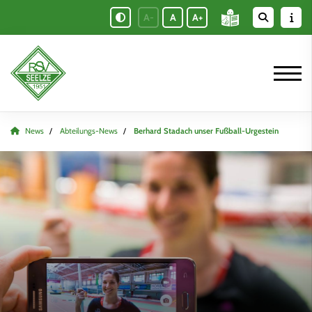
A-
A
A+
News
Abteilungs-News
Berhard Stadach unser Fußball-Urgestein