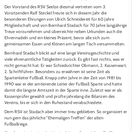
Der Vorstand des RSV Seelze diesmal vertreten vom 3.
Vorsitzenden Ralf Steckel freute sich in diesem Jahr die
besonderen Ehrungen von Ulrich Schneidereit für 60 Jahre
Mitgliedschaft und von Bernhard Stadach für 70 Jahre langjährige
Treue vorzunehmen und überreichte neben Urkunden auch die
Ehrennadeln und ein kleines Präsent, bevor alle sich zum
gemeinsamen Essen und Klönen am langen Tisch versammelten.
Bernhard Stadach blickt auf eine lange Vereinsgeschichte und
viele ehrenamtliche Tätigkeiten zurück. Es gibt fast nichts, was er
nicht gemacht hat. Er war Schiedsrichter Obmann, 2. Kassenwart,
2. Schriftführer. Besonders zu erwähnen ist seine Zeit als
Spartenleiter Fußball. Knapp zehn Jahre in der Zeit von 1981 bis
1990 war er der amtierende Leiter der Fußball Sparte und hatte
damit die längste Amtszeit in der Sparte inne. Zuletzt war er als
Kassenprüfer gewählt und prüfte jahrelang die Bilanzen des
Vereins, bis er sich in den Ruhestand verabschiedete.
Dem RSV ist Stadach aber immer treu geblieben. So organisiert er
nun gern das jährliche "Ehemaligen Treffen" der alten
Fußballriege.