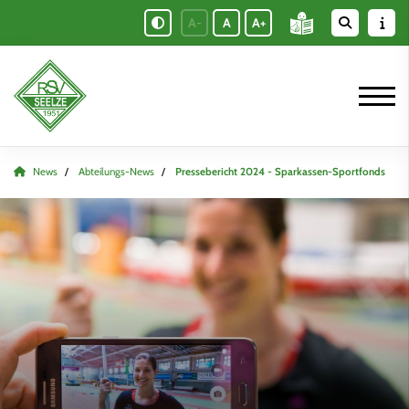
A-
A
A+
News
Abteilungs-News
Pressebericht 2024 - Sparkassen-Sportfonds