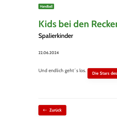
Unser Sportangebot
Handball
Sportsuche
Ausfälle und Vertretungen
Kids bei den Recke
Deutsches Sportabzeichen
Spalierkinder
22.06.2024
Und endlich geht´s los.
Die Stars de
Zurück