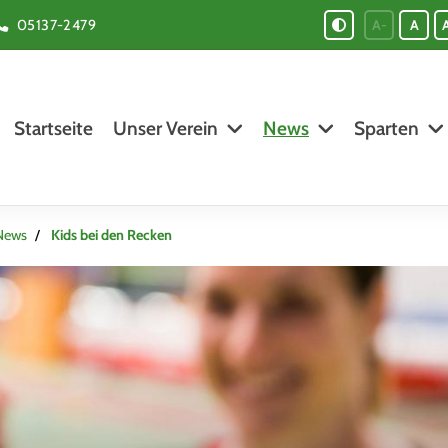
05137-2479
A-
A
Startseite
Unser Verein
News
Sparten
News
Kids bei den Recken