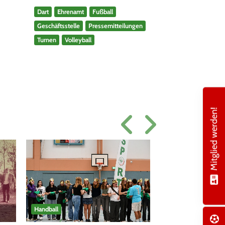
Dart
Ehrenamt
Fußball
Geschäftsstelle
Pressemitteilungen
Turnen
Volleyball
Mitglied werden!
Handball
Fußball