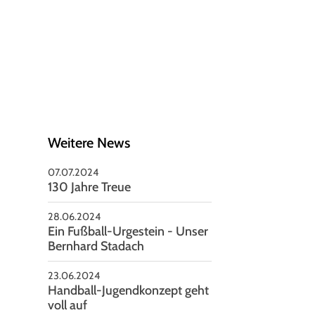
V Seelze von 1951 e.V
nnoversche Straße 85
926 Seelze
05137-2479
vorstand@rsv-seelze.de
Weitere News
07.07.2024
130 Jahre Treue
28.06.2024
Ein Fußball-Urgestein - Unser
Bernhard Stadach
23.06.2024
Handball-Jugendkonzept geht
voll auf