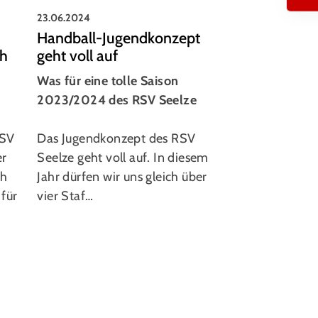
23.06.2024
23.06.2024
Handball-Jugendkonzept
Wir suchen D
ch
geht voll auf
Unser Ziel: Wi
Was für eine tolle Saison
2023/2024 des RSV Seelze
Danke an unser
Fußballmannscha
RSV
Das Jugendkonzept des RSV
vergangene Sai
er
Seelze geht voll auf. In diesem
es für uns Wie
ch
Jahr dürfen wir uns gleich über
Bereich Fußball
m
für
vier Staf…