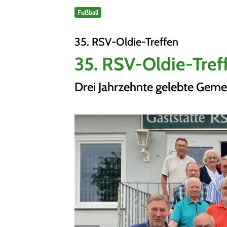
Fußball
Sportangebote finden
Unser Sportangebot
35. RSV-Oldie-Treffen
Sportsuche
35. RSV-Oldie-Tref
Ausfälle und Vertretungen
Deutsches Sportabzeichen
Drei Jahrzehnte gelebte Geme