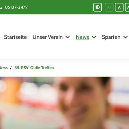
05137-2479
A-
A
Startseite
Unser Verein
News
Sparten
News
35. RSV-Oldie-Treffen