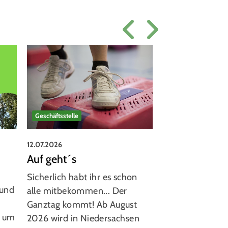
Geschäftsstelle
Volleyball
12.07.2026
12.07.2026
Auf geht´s
Volleyball-Ac
Sommerferie
Sicherlich habt ihr es schon
-und
Ferienspaß: Akt
alle mitbekommen... Der
- Groß war die 
Ganztag kommt! Ab August
6 um
bei den Volleyb
2026 wird in Niedersachsen