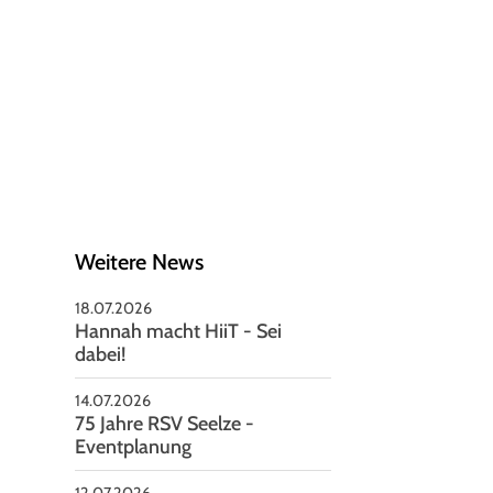
schäftsstelle
V Seelze von 1951 e.V
nnoversche Straße 85
926 Seelze
05137-2479
vorstand@rsv-seelze.de
Weitere News
18.07.2026
Hannah macht HiiT - Sei
dabei!
14.07.2026
75 Jahre RSV Seelze -
Eventplanung
12.07.2026