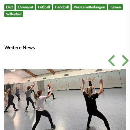
Dart
Ehrenamt
Fußball
Handball
Pressemitteilungen
Turnen
Volleyball
Weitere News