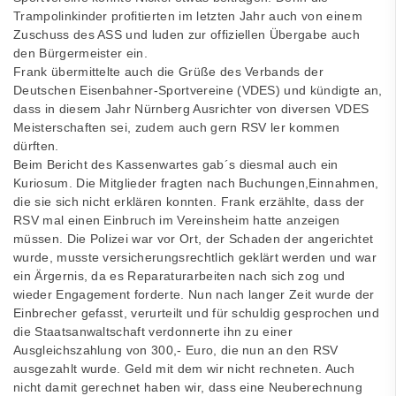
Trampolinkinder profitierten im letzten Jahr auch von einem
Zuschuss des ASS und luden zur offiziellen Übergabe auch
den Bürgermeister ein.
Frank übermittelte auch die Grüße des Verbands der
Deutschen Eisenbahner-Sportvereine (VDES) und kündigte an,
dass in diesem Jahr Nürnberg Ausrichter von diversen VDES
Meisterschaften sei, zudem auch gern RSV ler kommen
dürften.
Beim Bericht des Kassenwartes gab´s diesmal auch ein
Kuriosum. Die Mitglieder fragten nach Buchungen,Einnahmen,
die sie sich nicht erklären konnten. Frank erzählte, dass der
RSV mal einen Einbruch im Vereinsheim hatte anzeigen
müssen. Die Polizei war vor Ort, der Schaden der angerichtet
wurde, musste versicherungsrechtlich geklärt werden und war
ein Ärgernis, da es Reparaturarbeiten nach sich zog und
wieder Engagement forderte. Nun nach langer Zeit wurde der
Einbrecher gefasst, verurteilt und für schuldig gesprochen und
die Staatsanwaltschaft verdonnerte ihn zu einer
Ausgleichszahlung von 300,- Euro, die nun an den RSV
ausgezahlt wurde. Geld mit dem wir nicht rechneten. Auch
nicht damit gerechnet haben wir, dass eine Neuberechnung