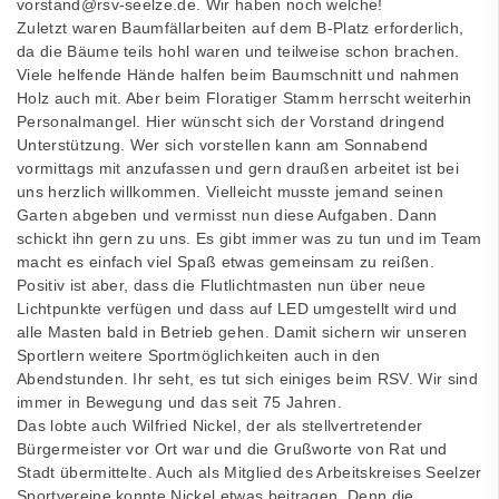
vorstand@rsv-seelze.de. Wir haben noch welche!
Zuletzt waren Baumfällarbeiten auf dem B-Platz erforderlich,
da die Bäume teils hohl waren und teilweise schon brachen.
Viele helfende Hände halfen beim Baumschnitt und nahmen
Holz auch mit. Aber beim Floratiger Stamm herrscht weiterhin
Personalmangel. Hier wünscht sich der Vorstand dringend
Unterstützung. Wer sich vorstellen kann am Sonnabend
vormittags mit anzufassen und gern draußen arbeitet ist bei
uns herzlich willkommen. Vielleicht musste jemand seinen
Garten abgeben und vermisst nun diese Aufgaben. Dann
schickt ihn gern zu uns. Es gibt immer was zu tun und im Team
macht es einfach viel Spaß etwas gemeinsam zu reißen.
Positiv ist aber, dass die Flutlichtmasten nun über neue
Lichtpunkte verfügen und dass auf LED umgestellt wird und
alle Masten bald in Betrieb gehen. Damit sichern wir unseren
Sportlern weitere Sportmöglichkeiten auch in den
Abendstunden. Ihr seht, es tut sich einiges beim RSV. Wir sind
immer in Bewegung und das seit 75 Jahren.
Das lobte auch Wilfried Nickel, der als stellvertretender
Bürgermeister vor Ort war und die Grußworte von Rat und
Stadt übermittelte. Auch als Mitglied des Arbeitskreises Seelzer
Sportvereine konnte Nickel etwas beitragen. Denn die