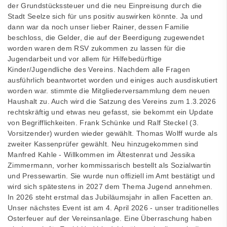
der Grundstückssteuer und die neu Einpreisung durch die
Stadt Seelze sich für uns positiv auswirken könnte. Ja und
dann war da noch unser lieber Rainer, dessen Familie
beschloss, die Gelder, die auf der Beerdigung zugewendet
worden waren dem RSV zukommen zu lassen für die
Jugendarbeit und vor allem für Hilfebedürftige
Kinder/Jugendliche des Vereins. Nachdem alle Fragen
ausführlich beantwortet worden und einiges auch ausdiskutiert
worden war. stimmte die Mitgliederversammlung dem neuen
Haushalt zu. Auch wird die Satzung des Vereins zum 1.3.2026
rechtskräftig und etwas neu gefasst, sie bekommt ein Update
von Begrifflichkeiten. Frank Schünke und Ralf Steckel (3.
Vorsitzender) wurden wieder gewählt. Thomas Wolff wurde als
zweiter Kassenprüfer gewählt. Neu hinzugekommen sind
Manfred Kahle - Willkommen im Ältestenrat und Jessika
Zimmermann, vorher kommissarisch bestellt als Sozialwartin
und Pressewartin. Sie wurde nun offiziell im Amt bestätigt und
wird sich spätestens in 2027 dem Thema Jugend annehmen.
In 2026 steht erstmal das Jubiläumsjahr in allen Facetten an.
Unser nächstes Event ist am 4. April 2026 - unser traditionelles
Osterfeuer auf der Vereinsanlage. Eine Überraschung haben