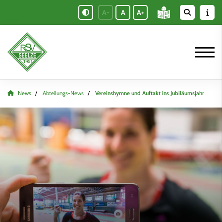
A-
A
A+
News
Abteilungs-News
Vereinshymne und Auftakt ins Jubiläumsjahr