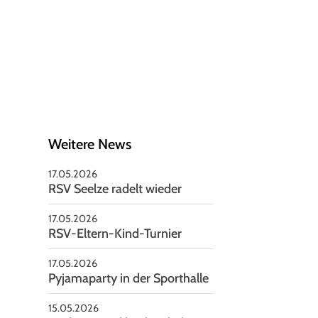
schäftsstelle
V Seelze von 1951 e.V
nnoversche Straße 85
926 Seelze
05137-2479
vorstand@rsv-seelze.de
Weitere News
17.05.2026
RSV Seelze radelt wieder
17.05.2026
RSV-Eltern-Kind-Turnier
17.05.2026
Pyjamaparty in der Sporthalle
15.05.2026