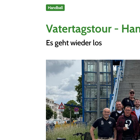
Handball
Sportangebote finden
Unser Sportangebot
Vatertagstour - Han
Sportsuche
Ausfälle und Vertretungen
Es geht wieder los
Deutsches Sportabzeichen