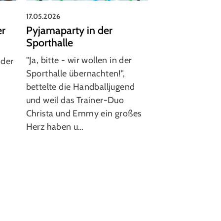
17.05.2026
15.05.2026
er
Pyjamaparty in der
Tradition wir
Sporthalle
gehalten
"Ja, bitte - wir wollen in der
Vatertagstour, a
ider
Sporthalle übernachten!",
wieder. Um 10.
bettelte die Handballjugend
sich die Alten 
und weil das Trainer-Duo
gingen zusamme
s
Christa und Emmy ein großes
Kumpel Hänsel 
Herz haben u…
bevor die Grupp