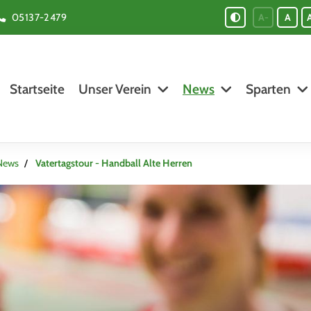
05137-2479
A-
A
Startseite
Unser Verein
News
Sparten
News
Vatertagstour - Handball Alte Herren