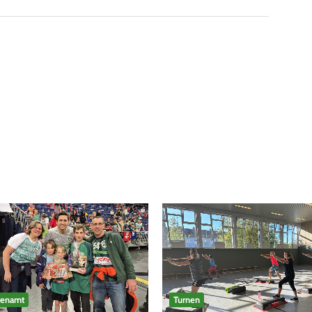
renamt
Turnen