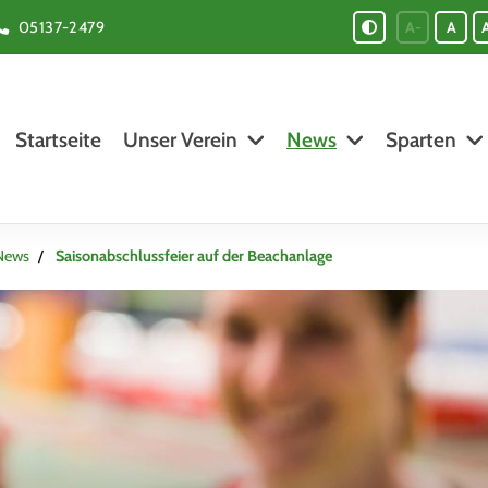
05137-2479
A-
A
Startseite
Unser Verein
News
Sparten
News
Saisonabschlussfeier auf der Beachanlage