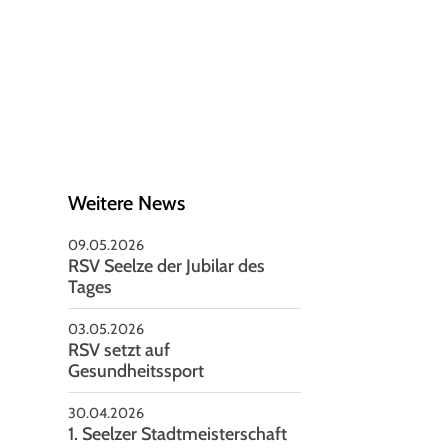
schäftsstelle
V Seelze von 1951 e.V
nnoversche Straße 85
926 Seelze
05137-2479
vorstand@rsv-seelze.de
Weitere News
09.05.2026
RSV Seelze der Jubilar des
Tages
03.05.2026
RSV setzt auf
Gesundheitssport
30.04.2026
1. Seelzer Stadtmeisterschaft