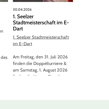
30.04.2026
29.04.2026
1. Seelzer
Wir haben
Stadtmeisterschaft im E-
Wertetrainer
Dart
en
"Kannst Du bitt
1. Seelzer Stadtmeisterschaft
Uhr kommen? W
im E-Dart
Geräteprüfung!",
unsere liebe Ede
Am Freitag, den 31. Juli 2026
 des
"Hei ist schon do
finden die Doppelturniere &
beauftragt…
am Samstag, 1. August 2026
finden die Herren Einzel s…