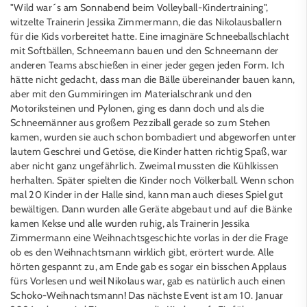
"Wild war´s am Sonnabend beim Volleyball-Kindertraining",
witzelte Trainerin Jessika Zimmermann, die das Nikolausballern
für die Kids vorbereitet hatte. Eine imaginäre Schneeballschlacht
mit Softbällen, Schneemann bauen und den Schneemann der
anderen Teams abschießen in einer jeder gegen jeden Form. Ich
hätte nicht gedacht, dass man die Bälle übereinander bauen kann,
aber mit den Gummiringen im Materialschrank und den
Motoriksteinen und Pylonen, ging es dann doch und als die
Schneemänner aus großem Pezziball gerade so zum Stehen
kamen, wurden sie auch schon bombadiert und abgeworfen unter
lautem Geschrei und Getöse, die Kinder hatten richtig Spaß, war
aber nicht ganz ungefährlich. Zweimal mussten die Kühlkissen
herhalten. Später spielten die Kinder noch Völkerball. Wenn schon
mal 20 Kinder in der Halle sind, kann man auch dieses Spiel gut
bewältigen. Dann wurden alle Geräte abgebaut und auf die Bänke
kamen Kekse und alle wurden ruhig, als Trainerin Jessika
Zimmermann eine Weihnachtsgeschichte vorlas in der die Frage
ob es den Weihnachtsmann wirklich gibt, erörtert wurde. Alle
hörten gespannt zu, am Ende gab es sogar ein bisschen Applaus
fürs Vorlesen und weil Nikolaus war, gab es natürlich auch einen
Schoko-Weihnachtsmann! Das nächste Event ist am 10. Januar