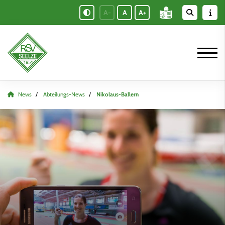
A-
A
A+
News
Abteilungs-News
Nikolaus-Ballern