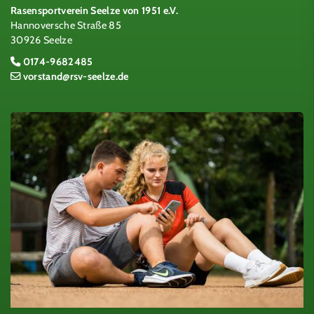
Rasensportverein Seelze von 1951 e.V.
Hannoversche Straße 85
30926 Seelze
0174-9682485
vorstand@rsv-seelze.de