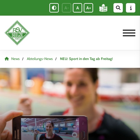
A-
A
A+
News
Abteilungs-News
NEU: Sport in den Tag ab Freitag!