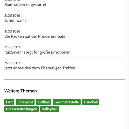
Stadtradeln ist gestartet
31.05.2026
Schön war´s
31.05.2026
Die Recken auf der Pferderennbahn
27.05.2026
"SixSeven" sorgt für große Emotionen
25.05.2026
Jetzt anmelden zum Ehemaligen Treffen
Weitere Themen
Dart
Ehrenamt
Fußball
Geschäftsstelle
Handball
Pressemitteilungen
Volleyball