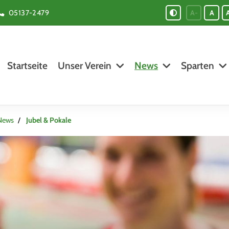
05137-2479
A-
A
Startseite
Unser Verein
News
Sparten
News
Jubel & Pokale