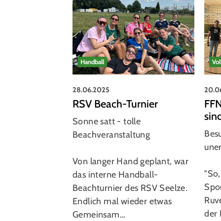
Handball
Vol
28.06.2025
20.0
RSV Beach-Turnier
FFN
sin
Sonne satt - tolle
Bes
Beachveranstaltung
une
Von langer Hand geplant, war
"So,
das interne Handball-
Spor
Beachturnier des RSV Seelze.
Ruve
Endlich mal wieder etwas
der
Gemeinsam…