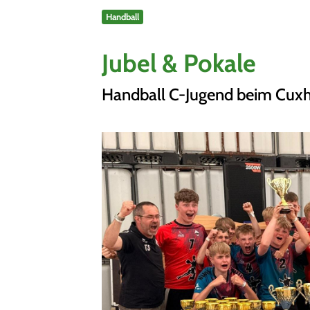
Handball
Sportangebote finden
Unser Sportangebot
Jubel & Pokale
Sportsuche
Ausfälle und Vertretungen
Handball C-Jugend beim Cuxh
Deutsches Sportabzeichen