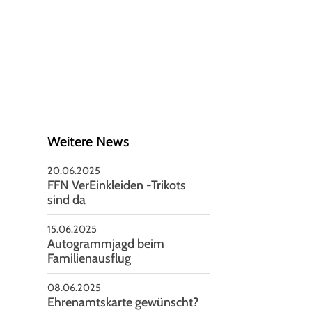
schäftsstelle
V Seelze von 1951 e.V
nnoversche Straße 85
926 Seelze
05137-2479
vorstand@rsv-seelze.de
Weitere News
20.06.2025
FFN VerEinkleiden -Trikots
sind da
15.06.2025
Autogrammjagd beim
Familienausflug
08.06.2025
Ehrenamtskarte gewünscht?