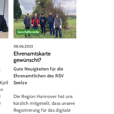
Geschäftsstelle
Volleyball
08.06.2025
07.06.2025
Ehrenamtskarte
Fotoshooting
gewünscht?
Volleyball
Gute Neuigkeiten für die
Große Aufregun
l
Ehrenamtlichen des RSV
Volleyball-Jug
Seelze
Kjell
Die Niedersächs
en
Die Region Hannover hat uns
Sport-Stiftung 
d
kürzlich mitgeteilt, dass unsere
als Sonderverm
r
Registrierung für das digitale
Presse-Sportsti