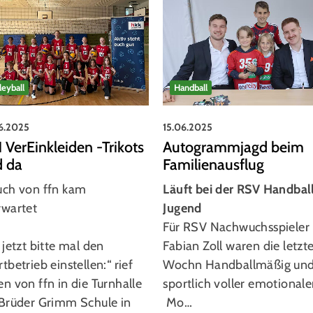
leyball
Handball
6.2025
15.06.2025
 VerEinkleiden -Trikots
Autogrammjagd beim
d da
Familienausflug
uch von ffn kam
Läuft bei der RSV Handbal
rwartet
Jugend
Für RSV Nachwuchsspieler 
 jetzt bitte mal den
Fabian Zoll waren die letzt
tbetrieb einstellen:“ rief
Wochn Handballmäßig un
n von ffn in die Turnhalle
sportlich voller emotionale
 Brüder Grimm Schule in
Mo…