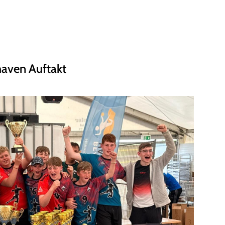
Mitglieder-Service
Ge
Alles zur Mitgliedschaft
RS
Downloads
Ha
Termine
30
aven Auftakt
Fragen & Antworten