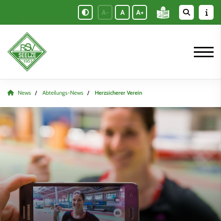
A-
A
A+
News
Abteilungs-News
Herzsicherer Verein