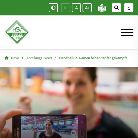
A-
A
A+
News
Abteilungs-News
Handball: 2. Damen haben tapfer gekämpft