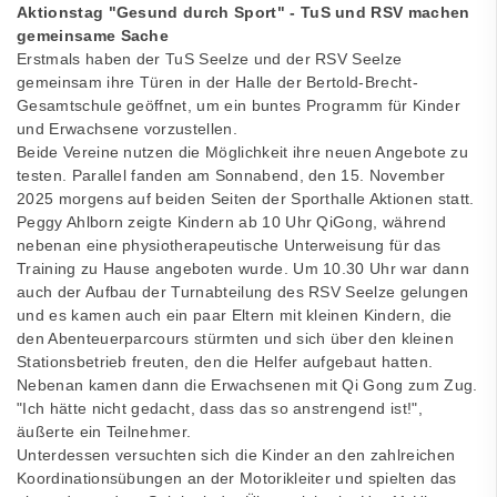
Aktionstag "Gesund durch Sport" - TuS und RSV machen
gemeinsame Sache
Erstmals haben der TuS Seelze und der RSV Seelze
gemeinsam ihre Türen in der Halle der Bertold-Brecht-
Gesamtschule geöffnet, um ein buntes Programm für Kinder
und Erwachsene vorzustellen.
Beide Vereine nutzen die Möglichkeit ihre neuen Angebote zu
testen. Parallel fanden am Sonnabend, den 15. November
2025 morgens auf beiden Seiten der Sporthalle Aktionen statt.
Peggy Ahlborn zeigte Kindern ab 10 Uhr QiGong, während
nebenan eine physiotherapeutische Unterweisung für das
Training zu Hause angeboten wurde. Um 10.30 Uhr war dann
auch der Aufbau der Turnabteilung des RSV Seelze gelungen
und es kamen auch ein paar Eltern mit kleinen Kindern, die
den Abenteuerparcours stürmten und sich über den kleinen
Stationsbetrieb freuten, den die Helfer aufgebaut hatten.
Nebenan kamen dann die Erwachsenen mit Qi Gong zum Zug.
"Ich hätte nicht gedacht, dass das so anstrengend ist!",
äußerte ein Teilnehmer.
Unterdessen versuchten sich die Kinder an den zahlreichen
Koordinationsübungen an der Motorikleiter und spielten das