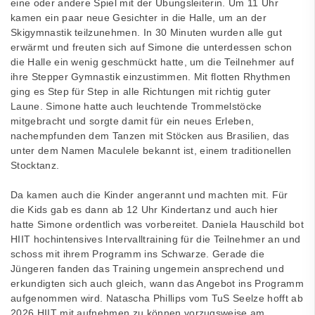
eine oder andere Spiel mit der Übungsleiterin. Um 11 Uhr
kamen ein paar neue Gesichter in die Halle, um an der
Skigymnastik teilzunehmen. In 30 Minuten wurden alle gut
erwärmt und freuten sich auf Simone die unterdessen schon
die Halle ein wenig geschmückt hatte, um die Teilnehmer auf
ihre Stepper Gymnastik einzustimmen. Mit flotten Rhythmen
ging es Step für Step in alle Richtungen mit richtig guter
Laune. Simone hatte auch leuchtende Trommelstöcke
mitgebracht und sorgte damit für ein neues Erleben,
nachempfunden dem Tanzen mit Stöcken aus Brasilien, das
unter dem Namen Maculele
bekannt ist,
einem traditionellen
Stocktanz.
Da kamen auch die Kinder angerannt und machten mit. Für
die Kids gab es dann ab 12 Uhr Kindertanz und auch hier
hatte Simone ordentlich was vorbereitet. Daniela Hauschild bot
HIIT hochintensives Intervalltraining für die Teilnehmer an und
schoss mit ihrem Programm ins Schwarze. Gerade die
Jüngeren fanden das Training ungemein ansprechend und
erkundigten sich auch gleich, wann das Angebot ins Programm
aufgenommen wird. Natascha Phillips vom TuS Seelze hofft ab
2026 HIIT mit aufnehmen zu können vorzugsweise am