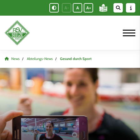
A-
A
A+
News
Abteilungs-News
Gesund durch Sport