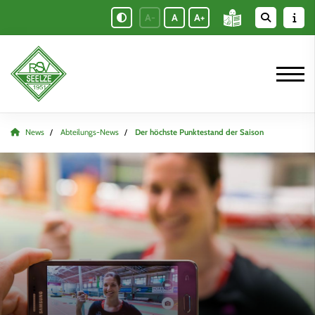
A-
A
A+
News
Abteilungs-News
Der höchste Punktestand der Saison