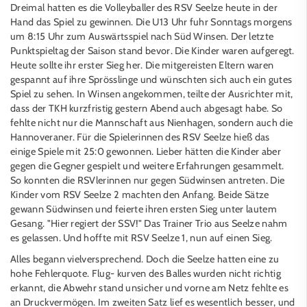
Dreimal hatten es die Volleyballer des RSV Seelze heute in der
Hand das Spiel zu gewinnen. Die U13 Uhr fuhr Sonntags morgens
um 8:15 Uhr zum Auswärtsspiel nach Süd Winsen. Der letzte
Punktspieltag der Saison stand bevor. Die Kinder waren aufgeregt.
Heute sollte ihr erster Sieg her. Die mitgereisten Eltern waren
gespannt auf ihre Sprösslinge und wünschten sich auch ein gutes
Spiel zu sehen. In Winsen angekommen, teilte der Ausrichter mit,
dass der TKH kurzfristig gestern Abend auch abgesagt habe. So
fehlte nicht nur die Mannschaft aus Nienhagen, sondern auch die
Hannoveraner. Für die Spielerinnen des RSV Seelze hieß das
einige Spiele mit 25:0 gewonnen. Lieber hätten die Kinder aber
gegen die Gegner gespielt und weitere Erfahrungen gesammelt.
So konnten die RSVlerinnen nur gegen Südwinsen antreten. Die
Kinder vom RSV Seelze 2 machten den Anfang. Beide Sätze
gewann Südwinsen und feierte ihren ersten Sieg unter lautem
Gesang. "Hier regiert der SSV!" Das Trainer Trio aus Seelze nahm
es gelassen. Und hoffte mit RSV Seelze 1, nun auf einen Sieg.
Alles begann vielversprechend. Doch die Seelze hatten eine zu
hohe Fehlerquote. Flug- kurven des Balles wurden nicht richtig
erkannt, die Abwehr stand unsicher und vorne am Netz fehlte es
an Druckvermögen. Im zweiten Satz lief es wesentlich besser, und