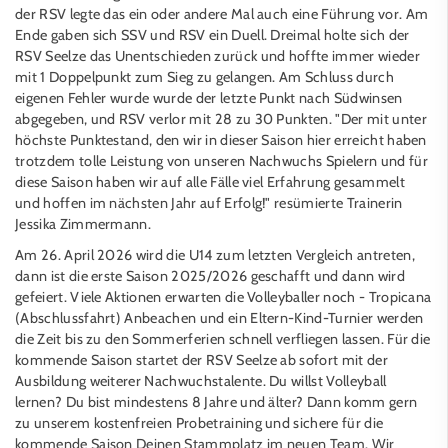
der RSV legte das ein oder andere Mal auch eine Führung vor. Am
Ende gaben sich SSV und RSV ein Duell. Dreimal holte sich der
RSV Seelze das Unentschieden zurück und hoffte immer wieder
mit 1 Doppelpunkt zum Sieg zu gelangen. Am Schluss durch
eigenen Fehler wurde wurde der letzte Punkt nach Südwinsen
abgegeben, und RSV verlor mit 28 zu 30 Punkten. "Der mit unter
höchste Punktestand, den wir in dieser Saison hier erreicht haben
trotzdem tolle Leistung von unseren Nachwuchs Spielern und für
diese Saison haben wir auf alle Fälle viel Erfahrung gesammelt
und hoffen im nächsten Jahr auf Erfolg!" resümierte Trainerin
Jessika Zimmermann.
Am 26. April 2026 wird die U14 zum letzten Vergleich antreten,
dann ist die erste Saison 2025/2026 geschafft und dann wird
gefeiert. Viele Aktionen erwarten die Volleyballer noch - Tropicana
(Abschlussfahrt) Anbeachen und ein Eltern-Kind-Turnier werden
die Zeit bis zu den Sommerferien schnell verfliegen lassen. Für die
kommende Saison startet der RSV Seelze ab sofort mit der
Ausbildung weiterer Nachwuchstalente. Du willst Volleyball
lernen? Du bist mindestens 8 Jahre und älter? Dann komm gern
zu unserem kostenfreien Probetraining und sichere für die
kommende Saison Deinen Stammplatz im neuen Team. Wir