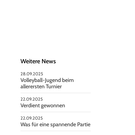
schäftsstelle
V Seelze von 1951 e.V
nnoversche Straße 85
926 Seelze
05137-2479
vorstand@rsv-seelze.de
Weitere News
28.09.2025
Volleyball-Jugend beim
allerersten Turnier
22.09.2025
Verdient gewonnen
22.09.2025
Was für eine spannende Partie