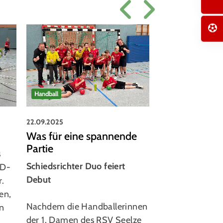
Ehrenamt
Handball
21.09.2025
22.09.2025
Ehrenamt übe
Was für eine spannende
Partie
Der RSV Seelze 
s
Schiedsrichter Duo feiert
nominierte Janet
 D-
Debut
Vereinsheldin. 
r.
RegionsSportB
en,
Nachdem die Handballerinnen
folgte dem Vors
on
der 1. Damen des RSV Seelze
Vereins und reis