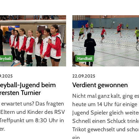
leyball
Handball
9.2025
22.09.2025
leyball-Jugend beim
Verdient gewonnen
erersten Turnier
Nicht mal ganz kalt, ging e
erwartet uns? Das fragten
heute um 14 Uhr für einige
 Eltern und Kinder des RSV
Jugend Spieler gleich weite
Treffpunkt um 8:30 Uhr in
Schnell einen Schluck trink
er.
Trikot gewechselt und sch
gin…