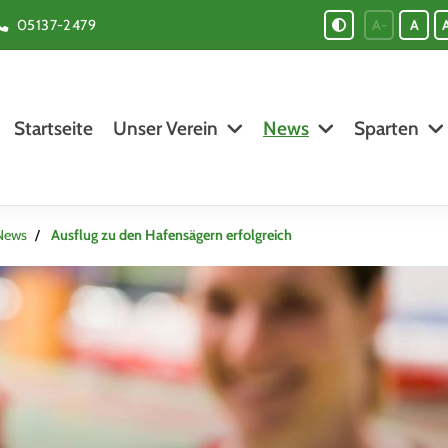
05137-2479
A-
A
Startseite
Unser Verein
News
Sparten
News
Ausflug zu den Hafensägern erfolgreich