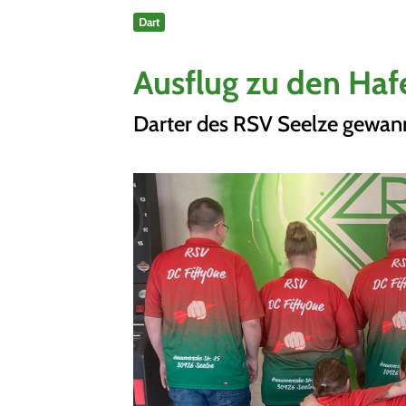
Sportangebote finden
Dart
Unser Sportangebot
Sportsuche
Ausflug zu den Haf
Ausfälle und Vertretungen
Deutsches Sportabzeichen
Darter des RSV Seelze gewann