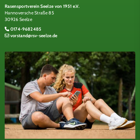
Rasensportverein Seelze von 1951 e.V.
Hannoversche Straße 85
30926 Seelze
0174-9682485
vorstand@rsv-seelze.de