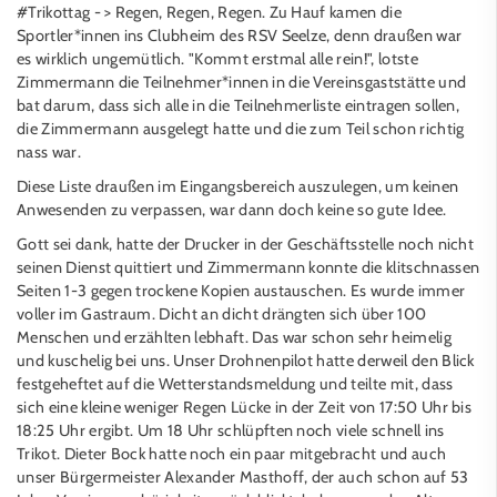
#Trikottag - > Regen, Regen, Regen. Zu Hauf kamen die
Sportler*innen ins Clubheim des RSV Seelze, denn draußen war
es wirklich ungemütlich. "Kommt erstmal alle rein!", lotste
Zimmermann die Teilnehmer*innen in die Vereinsgaststätte und
bat darum, dass sich alle in die Teilnehmerliste eintragen sollen,
die Zimmermann ausgelegt hatte und die zum Teil schon richtig
nass war.
Diese Liste draußen im Eingangsbereich auszulegen, um keinen
Anwesenden zu verpassen, war dann doch keine so gute Idee.
Gott sei dank, hatte der Drucker in der Geschäftsstelle noch nicht
seinen Dienst quittiert und Zimmermann konnte die klitschnassen
Seiten 1-3 gegen trockene Kopien austauschen. Es wurde immer
voller im Gastraum. Dicht an dicht drängten sich über 100
Menschen und erzählten lebhaft. Das war schon sehr heimelig
und kuschelig bei uns. Unser Drohnenpilot hatte derweil den Blick
festgeheftet auf die Wetterstandsmeldung und teilte mit, dass
sich eine kleine weniger Regen Lücke in der Zeit von 17:50 Uhr bis
18:25 Uhr ergibt. Um 18 Uhr schlüpften noch viele schnell ins
Trikot. Dieter Bock hatte noch ein paar mitgebracht und auch
unser Bürgermeister Alexander Masthoff, der auch schon auf 53