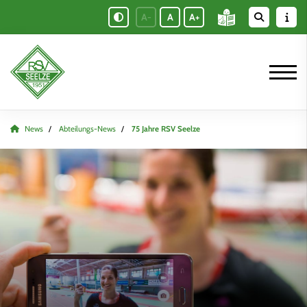
A-
A
A+
News
Abteilungs-News
75 Jahre RSV Seelze