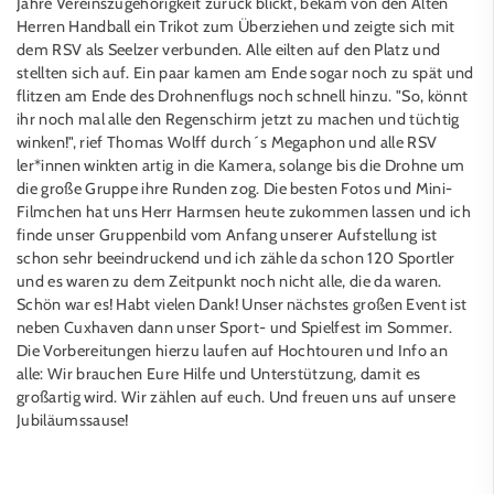
Jahre Vereinszugehörigkeit zurück blickt, bekam von den Alten
Herren Handball ein Trikot zum Überziehen und zeigte sich mit
dem RSV als Seelzer verbunden. Alle eilten auf den Platz und
stellten sich auf. Ein paar kamen am Ende sogar noch zu spät und
flitzen am Ende des Drohnenflugs noch schnell hinzu. "So, könnt
ihr noch mal alle den Regenschirm jetzt zu machen und tüchtig
winken!", rief Thomas Wolff durch´s Megaphon und alle RSV
ler*innen winkten artig in die Kamera, solange bis die Drohne um
die große Gruppe ihre Runden zog. Die besten Fotos und Mini-
Filmchen hat uns Herr Harmsen heute zukommen lassen und ich
finde unser Gruppenbild vom Anfang unserer Aufstellung ist
schon sehr beeindruckend und ich zähle da schon 120 Sportler
und es waren zu dem Zeitpunkt noch nicht alle, die da waren.
Schön war es! Habt vielen Dank! Unser nächstes großen Event ist
neben Cuxhaven dann unser Sport- und Spielfest im Sommer.
Die Vorbereitungen hierzu laufen auf Hochtouren und Info an
alle: Wir brauchen Eure Hilfe und Unterstützung, damit es
großartig wird. Wir zählen auf euch. Und freuen uns auf unsere
Jubiläumssause!