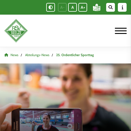
A-
A
A+
News
Abteilungs-News
25. Ordentlicher Sporttag