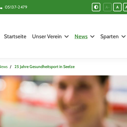
05137-2479
A-
A
Startseite
Unser Verein
News
Sparten
News
25 Jahre Gesundheitsport in Seelze