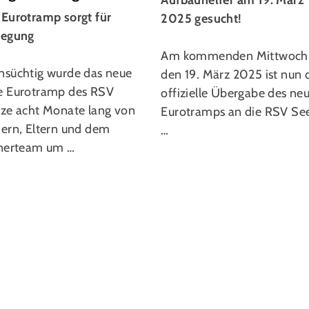
Aufbauhelfer am 19. März
 Eurotramp sorgt für
2025 gesucht!
regung
Am kommenden Mittwoch
nsüchtig wurde das neue
den 19. März 2025 ist nun 
e Eurotramp des RSV
offizielle Übergabe des ne
lze acht Monate lang von
Eurotramps an die RSV Se
dern, Eltern und dem
…
inerteam um …