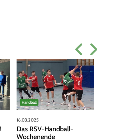
Geschäftsstelle
Handball
01.03.2025
16.03.2025
Ehrenamtlich
!
Das RSV-Handball-
auch für Lebe
Wochenende