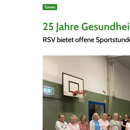
Turnen
Sportangebote finden
Unser Sportangebot
25 Jahre Gesundhei
Sportsuche
Ausfälle und Vertretungen
RSV bietet offene Sportstund
Deutsches Sportabzeichen