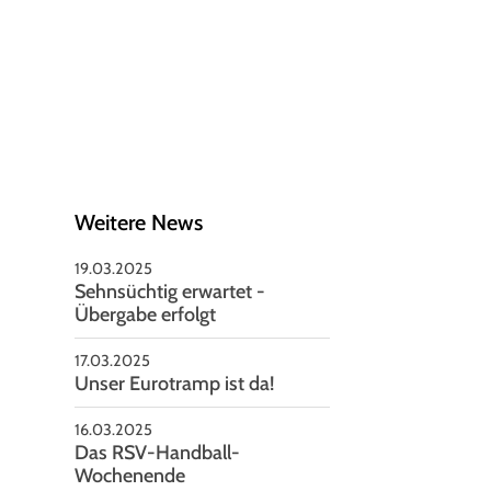
schäftsstelle
V Seelze von 1951 e.V
nnoversche Straße 85
926 Seelze
05137-2479
vorstand@rsv-seelze.de
Weitere News
19.03.2025
Sehnsüchtig erwartet -
Übergabe erfolgt
17.03.2025
Unser Eurotramp ist da!
16.03.2025
Das RSV-Handball-
Wochenende