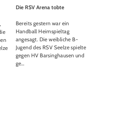
Die Jahreshaup
Die RSV Arena tobte
des RSV Seelze 
diesem Jahr ga
Bereits gestern war ein
,
Zeichen des Ehr
Handball Heimspieltag
die
wird immer schw
angesagt. Die weibliche B-
uen
Ehrenamtliche f
Jugend des RSV Seelze spielte
elze
gegen HV Barsinghausen und
ge…