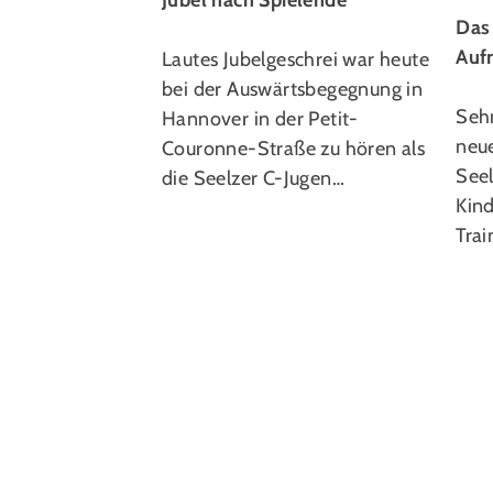
Jubel nach Spielende
Das
Auf
Lautes Jubelgeschrei war heute
bei der Auswärtsbegegnung in
Seh
Hannover in der Petit-
neu
Couronne-Straße zu hören als
See
die Seelzer C-Jugen…
Kin
Tra