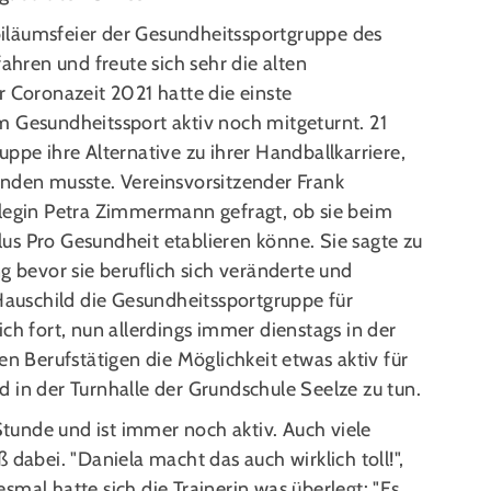
Jubiläumsfeier der Gesundheitssportgruppe des
fahren und freute sich sehr die alten
r Coronazeit 2021 hatte die einste
m Gesundheitssport aktiv noch mitgeturnt. 21
ppe ihre Alternative zu ihrer Handballkarriere,
enden musste. Vereinsvorsitzender Frank
llegin Petra Zimmermann gefragt, ob sie beim
us Pro Gesundheit etablieren könne. Sie sagte zu
g bevor sie beruflich sich veränderte und
uschild die Gesundheitssportgruppe für
ch fort, nun allerdings immer dienstags in der
en Berufstätigen die Möglichkeit etwas aktiv für
 in der Turnhalle der Grundschule Seelze zu tun.
 Stunde und ist immer noch aktiv. Auch viele
 dabei. "Daniela macht das auch wirklich toll!",
smal hatte sich die Trainerin was überlegt: "Es