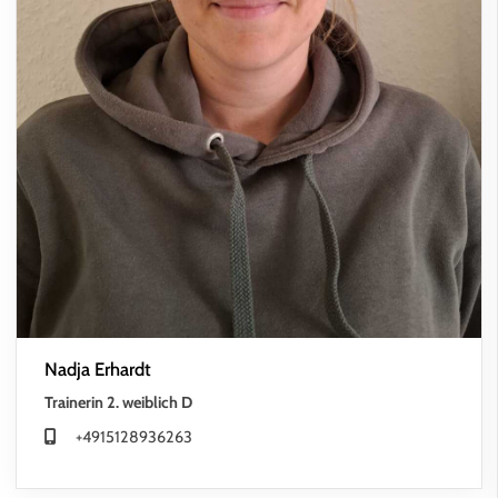
Nadja Erhardt
Trainerin 2. weiblich D
+4915128936263