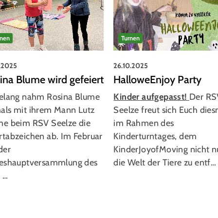
rnen
Turnen
0.2025
26.10.2025
ina Blume wird gefeiert
HalloweEnjoy Party
relang nahm Rosina Blume
Kinder aufgepasst!
Der RS
als mit ihrem Mann Lutz
Seelze freut sich Euch die
me beim RSV Seelze die
im Rahmen des
rtabzeichen ab. Im Februar
Kinderturntages, dem
der
KinderJoyofMoving nicht n
reshauptversammlung des
die Welt der Tiere zu entf…
 …