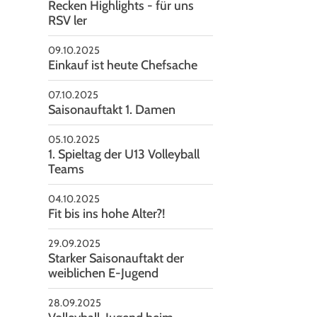
Recken Highlights - für uns
RSV ler
09.10.2025
Einkauf ist heute Chefsache
07.10.2025
Saisonauftakt 1. Damen
05.10.2025
1. Spieltag der U13 Volleyball
Talente ´24 - Archiv: RSB - mit unserem Talent Claas
Teams
04.10.2025
Fit bis ins hohe Alter?!
29.09.2025
Starker Saisonauftakt der
weiblichen E-Jugend
28.09.2025
Volleyball-Jugend beim