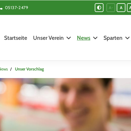
05137-2479
A-
A
Startseite
Unser Verein
News
Sparten
News
Unser Vorschlag