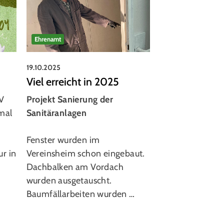
Ehrenamt
Handball
19.10.2025
19.10.2025
Viel erreicht in 2025
Recken Highli
RSV ler
V
Projekt Sanierung der
RSV in der Bund
smal
Sanitäranlagen
Ab sofort könnt
Fenster wurden im
wieder Karten si
ur in
Vereinsheim schon eingebaut.
Reckenspiele in
Dachbalken am Vordach
Der RSV Seelze 
wurden ausgetauscht.
Partnervereín d
Baumfällarbeiten wurden …