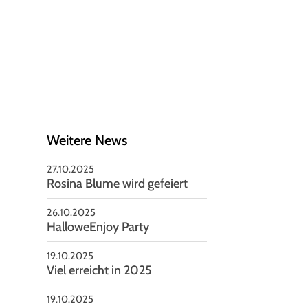
schäftsstelle
V Seelze von 1951 e.V
nnoversche Straße 85
926 Seelze
05137-2479
vorstand@rsv-seelze.de
Weitere News
27.10.2025
Rosina Blume wird gefeiert
26.10.2025
HalloweEnjoy Party
19.10.2025
Viel erreicht in 2025
19.10.2025