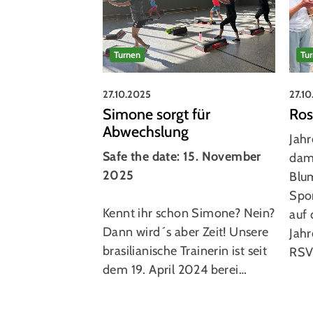
Turnen
Tu
27.10.2025
27.1
Simone sorgt für
Ros
Abwechslung
Jah
Safe the date: 15. November
dam
2025
Blu
Spo
Kennt ihr schon Simone? Nein?
auf 
Dann wird´s aber Zeit! Unsere
Jah
brasilianische Trainerin ist seit
RSV
dem 19. April 2024 berei…