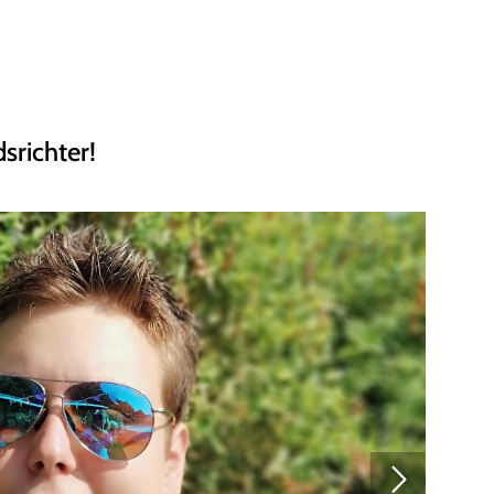
Mitglieder-Service
Ge
Alles zur Mitgliedschaft
RS
Downloads
Ha
Termine
30
srichter!
Fragen & Antworten