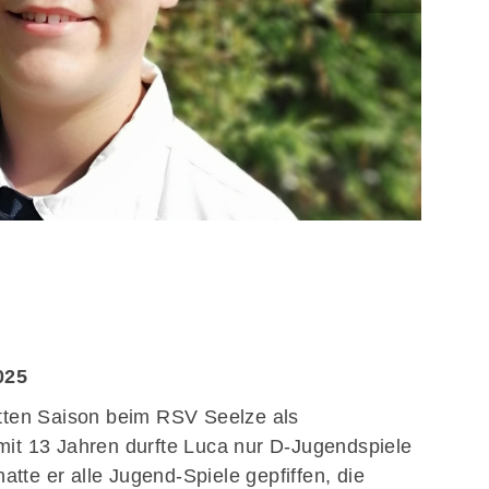
Soziale 
2025
itten Saison beim RSV Seelze als
mit 13 Jahren durfte Luca nur D-Jugendspiele
tte er alle Jugend-Spiele gepfiffen, die