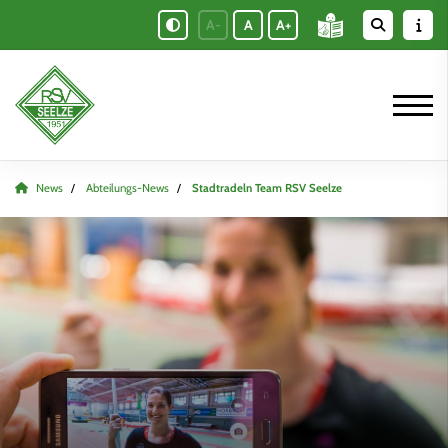
A-
A
A+
News
Abteilungs-News
Stadtradeln Team RSV Seelze